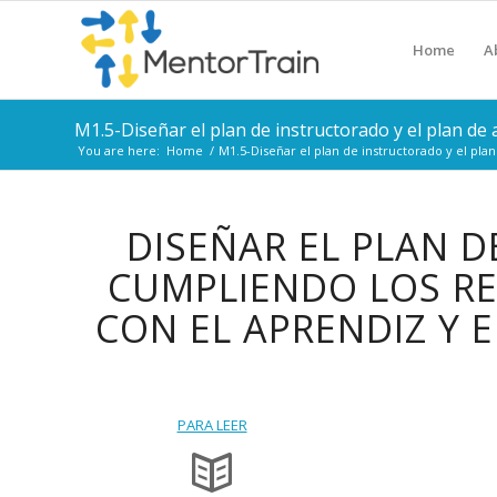
Home
A
M1.5-Diseñar el plan de instructorado y el plan de
You are here:
Home
/
M1.5-Diseñar el plan de instructorado y el plan
DISEÑAR EL PLAN D
CUMPLIENDO LOS RE
CON EL APRENDIZ Y 
PARA LEER